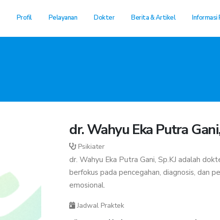
Profil
Pelayanan
Dokter
Berita & Artikel
Informasi 
dr. Wahyu Eka Putra Gani,
Psikiater
dr. Wahyu Eka Putra Gani, Sp.KJ adalah dokte
berfokus pada pencegahan, diagnosis, dan p
emosional.
Jadwal Praktek