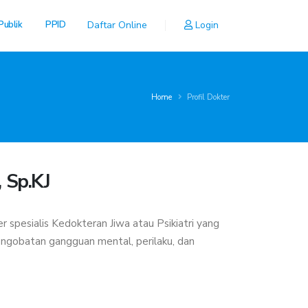
Publik
PPID
Daftar Online
Login
Home
Profil Dokter
 Sp.KJ
r spesialis Kedokteran Jiwa atau Psikiatri yang
engobatan gangguan mental, perilaku, dan