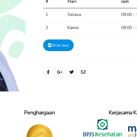
#
Hari
Jam
1
Selasa
09:00 -
2
Kamis
09:00 -
Buat Janji
Penghargaan
Kerjasama K